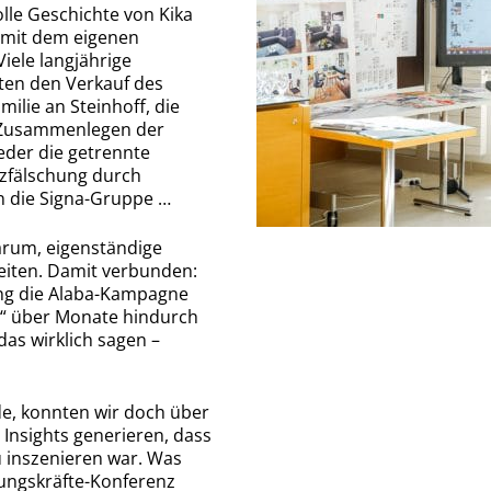
olle Geschichte von Kika
on mit dem eigenen
iele langjährige
bten den Verkauf des
lie an Steinhoff, die
s Zusammenlegen der
eder die getrennte
nzfälschung durch
an die Signa-Gruppe …
arum, eigenständige
eiten. Damit verbunden:
ing die Alaba-Kampagne
n“ über Monate hindurch
as wirklich sagen –
de, konnten wir doch über
Insights generieren, dass
u inszenieren war. Was
ungskräfte-Konferenz