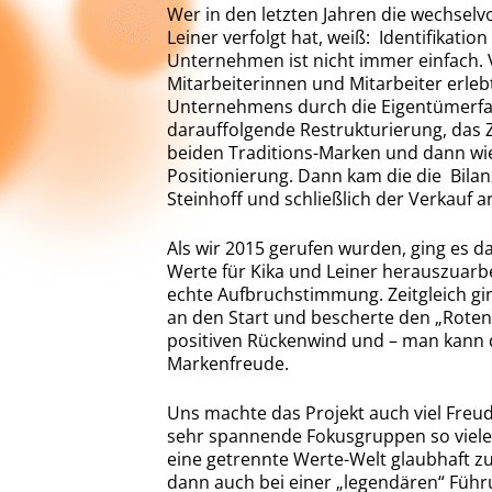
Wer in den letzten Jahren die wechselv
Leiner verfolgt hat, weiß: Identifikati
Unternehmen ist nicht immer einfach. V
Mitarbeiterinnen und Mitarbeiter erle
Unternehmens durch die Eigentümerfami
darauffolgende Restrukturierung, da
beiden Traditions-Marken und dann wi
Positionierung. Dann kam die die Bila
Steinhoff und schließlich der Verkauf 
Als wir 2015 gerufen wurden, ging es d
Werte für Kika und Leiner herauszuarb
echte Aufbruchstimmung. Zeitgleich g
an den Start und bescherte den „Rote
positiven Rückenwind und – man kann d
Markenfreude.
Uns machte das Projekt auch viel Freu
sehr spannende Fokusgruppen so viele 
eine getrennte Werte-Welt glaubhaft z
dann auch bei einer „legendären“ Führ