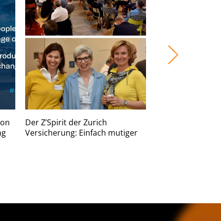
ion
Der Z’Spirit der Zurich
Boehringer Ingel
ng
Versicherung: Einfach mutiger
Eigenland die ge
Behaviours sich