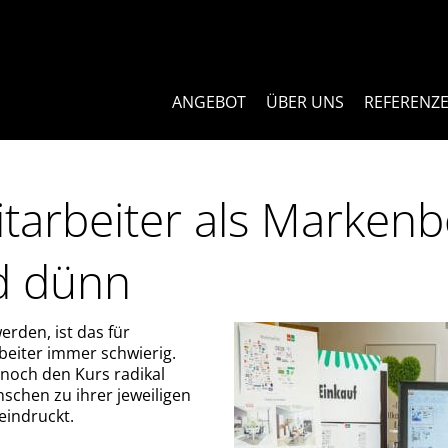
ANGEBOT
ÜBER UNS
REFERENZ
itarbeiter als Markenb
d dünn
rden, ist das für
beiter immer schwierig.
noch den Kurs radikal
nschen zu ihrer jeweiligen
eindruckt.