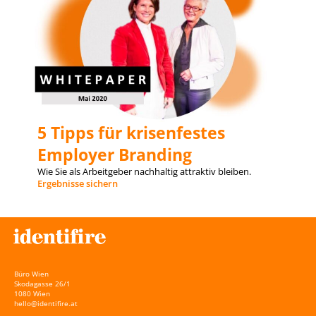
5 Tipps für krisenfestes
Employer Branding
Wie Sie als Arbeitgeber nachhaltig attraktiv bleiben.
Ergebnisse
sichern
Büro Wien
Skodagasse 26/1
1080 Wien
hello@identifire.at