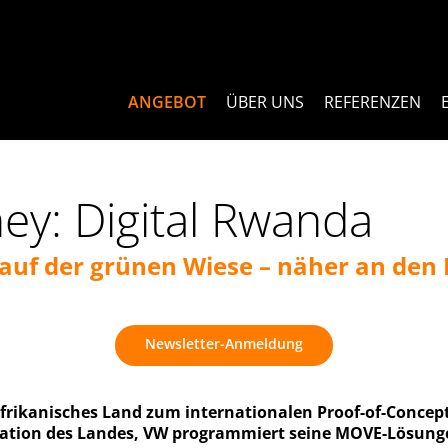
ANGEBOT
ÜBER UNS
REFERENZEN
ey: Digital Rwanda
 auf der grünen Wiese – näher an den
Newsletter-Anmeldung
 afrikanisches Land zum internationalen Proof-of-Conce
ation des Landes, VW programmiert seine MOVE-Lösungen