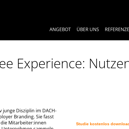
ANGEBOT
ÜBER UNS
REFERENZ
ee Experience: Nutzen
iv junge Disziplin im DACH-
loyer Branding. Sie fasst
die Mitarbeiter:innen
Studie kostenlos downloa
em Unternehmen sammeln