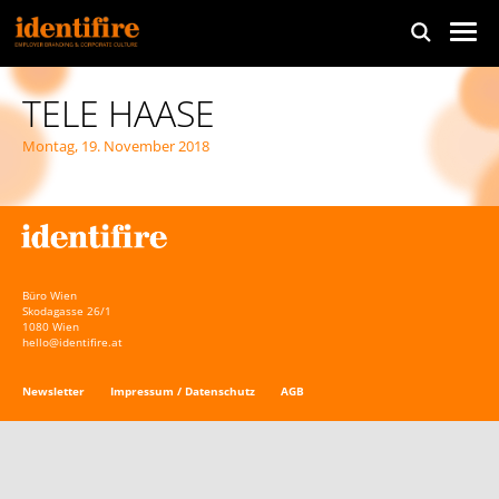
TELE HAASE
Montag, 19. November 2018
Büro Wien
Skodagasse 26/1
1080 Wien
hello@identifire.at
Newsletter
Impressum / Datenschutz
AGB