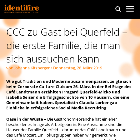
CCC zu Gast bei Querfeld –
die erste Familie, die man
sich aussuchen kann
von
Johanna Kitzberger
• Donnerstag, 28. März 2019
Wie gut Tradition und Moderne zusammenpassen, zeigte sich
beim Corporate Culture Club am 26. März. In der Bel Etage des
Café Landtmann
erzählten Irmgard Querfeld-Micko und
Isabella Seiser die Erfolgsgeschichte von 10 Häusern, die
eine
Gemeinsamkeit haben
.
Spezialistin
Claudia Lorber gab
Einblicke in erfolgreiches Social Media Recruiting.
Oase in der Wüste
–
Die Gastronomiebranche hat ein eher
bescheidenes Image als Arbeitgeberin. Eine Ausnahme sind die
Häuser der Familie Querfeld – darunter das Café Landtmann und
das Café Mozart. „In Fokusgruppen haben wir gemerkt, wie