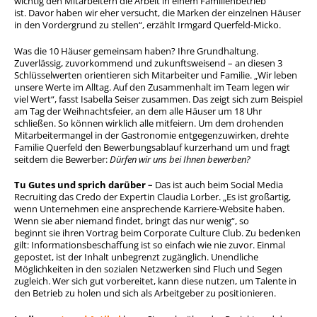
wichtig den Mitarbeitern die Arbeit in einem Familienbetrieb
ist. Davor haben wir eher versucht, die Marken der einzelnen Häuser
in den Vordergrund zu stellen“, erzählt Irmgard Querfeld-Micko.
Was die 10 Häuser gemeinsam haben? Ihre Grundhaltung.
Zuverlässig, zuvorkommend und zukunftsweisend – an diesen 3
Schlüsselwerten orientieren sich Mitarbeiter und Familie. „Wir leben
unsere Werte im Alltag. Auf den Zusammenhalt im Team legen wir
viel Wert“, fasst Isabella Seiser zusammen. Das zeigt sich zum Beispiel
am Tag der Weihnachtsfeier, an dem alle Häuser um 18 Uhr
schließen. So können wirklich alle mitfeiern. Um dem drohenden
Mitarbeitermangel in der Gastronomie entgegenzuwirken, drehte
Familie Querfeld den Bewerbungsablauf kurzerhand um und fragt
seitdem die Bewerber:
Dürfen wir uns bei Ihnen bewerben?
Tu Gutes und sprich darüber –
Das ist auch beim Social Media
Recruiting das Credo der Expertin Claudia Lorber. „Es ist großartig,
wenn Unternehmen eine ansprechende Karriere-Website haben.
Wenn sie aber niemand findet, bringt das nur wenig“, so
beginnt sie ihren Vortrag beim Corporate Culture Club. Zu bedenken
gilt: Informationsbeschaffung ist so einfach wie nie zuvor. Einmal
gepostet, ist der Inhalt unbegrenzt zugänglich. Unendliche
Möglichkeiten in den sozialen Netzwerken sind Fluch und Segen
zugleich. Wer sich gut vorbereitet, kann diese nutzen, um Talente in
den Betrieb zu holen und sich als Arbeitgeber zu positionieren.