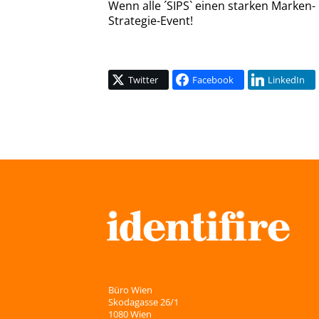
Wenn alle ´SIPS` einen starken Marken-
Strategie-Event!
Twitter
Facebook
LinkedIn
Büro Wien
Skodagasse 26/1
1080 Wien