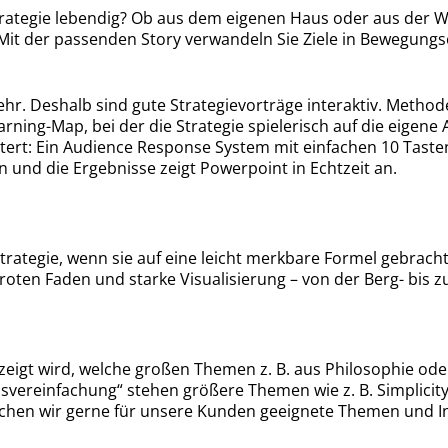
ategie lebendig? Ob aus dem eigenen Haus oder aus der Wel
Mit der passenden Story verwandeln Sie Ziele in Bewegungs
r. Deshalb sind gute Strategievorträge interaktiv. Methoden
rning-Map, bei der die Strategie spielerisch auf die eigene
tert: Ein Audience Response System mit einfachen 10 Taste
 und die Ergebnisse zeigt Powerpoint in Echtzeit an.
Strategie, wenn sie auf eine leicht merkbare Formel gebrach
roten Faden und starke Visualisierung – von der Berg- bis 
eigt wird, welche großen Themen z. B. aus Philosophie oder
ssvereinfachung“ stehen größere Themen wie z. B. Simplicity.
uchen wir gerne für unsere Kunden geeignete Themen und In