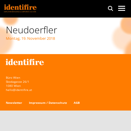
Neudoerfler
Montag, 19. November 2018
Büro Wien
Skodagasse 26/1
1080 Wien
hello@identifire.at
Newsletter
Impressum / Datenschutz
AGB