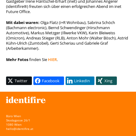
Gastgeber Irene Häntschel-Erhart (inet) und Johannes Angerer
(identifire®) freuten sich über einen erfolgreichen Abend im inet
Future Office.
Mit dabei waren:
Olga Flatz (i+R Wohnbau), Sabrina Schöch
(Bachmann electronic), Bernd Schwendinger (Hirschmann
Automotive), Markus Metzger (Illwerke VKW), Karin Bleiweiss
(Omicron), Andreas Stieger (RLB), Anton Mohr (Walter Bösch), Astrid
Kühn-Ulrich (Zumtobel), Gerti Scheriau und Gabriele Graf
(Arbeiterkammer).
Mehr Fotos
finden Sie
HIER
.
Twitter
Facebook
LinkedIn
Xing
Büro Wien
Skodagasse 26/1
1080 Wien
hello@identifire.at